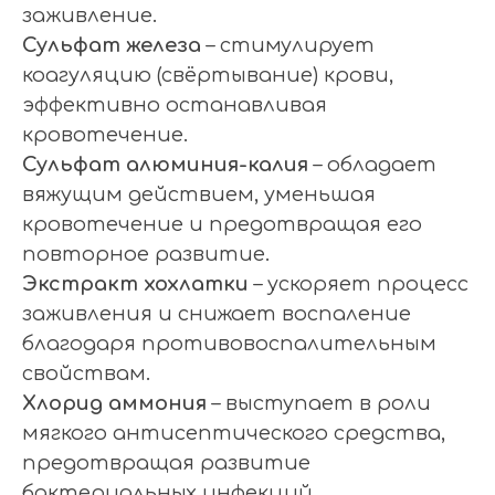
заживление.
Сульфат железа
– стимулирует
коагуляцию (свёртывание) крови,
эффективно останавливая
кровотечение.
Сульфат алюминия-калия
– обладает
вяжущим действием, уменьшая
кровотечение и предотвращая его
повторное развитие.
Экстракт хохлатки
– ускоряет процесс
заживления и снижает воспаление
благодаря противовоспалительным
свойствам.
Хлорид аммония
– выступает в роли
мягкого антисептического средства,
предотвращая развитие
бактериальных инфекций.